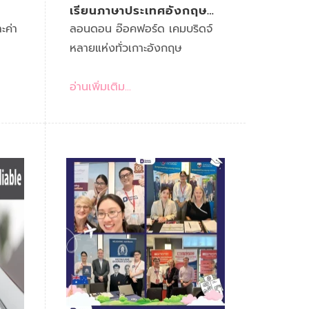
เรียนภาษาประเทศอังกฤษ
พร้อมโปรโมชั่น
ะค่า
ลอนดอน อ๊อคฟอร์ด เคมบริดจ์
หลายแห่งทั่วเกาะอังกฤษ
อ่านเพิ่มเติม...