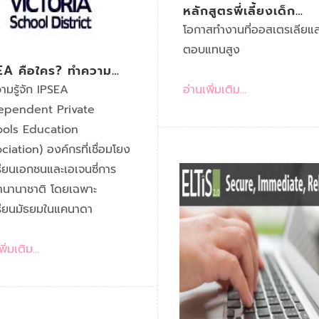
หลักสูตรพี่เลี้ยงเด็ก
ออสเตรเลีย !!
โอกาสทำงานที่ออสเตรเลียแล
ตอบแทนสูง
EA คือใคร? ทำความ
จัก INDEPENDENT
ามรู้จัก IPSEA
อ่านเพิ่มเติม...
VATE SCHOOLS
ependent Private
UCATION
ols Education
OCIATION
ciation) องค์กรที่เชื่อมโยง
รียนเอกชนและเอเจนซี่การ
านานาชาติ โดยเฉพาะ
รียนมัธยมในแคนาดา
ิ่มเติม...