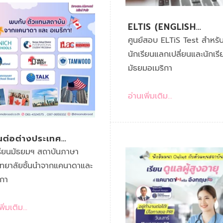
ELTIS (ENGLISH
LANGUAGE TEST FO
ศูนย์สอบ ELTiS Test สำหรั
INTERNATIONAL
นักเรียนแลกเปลี่ยนและนักเรี
STUDENTS) คืออะไร?
มัธยมอเมริกา
อ่านเพิ่มเติม...
ยนต่อต่างประเทศ
NADA & USA
รียนมัธยมฯ สถาบันภาษา
ิทยาลัยชั้นนำจากแคนาดาและ
ิกา
ิ่มเติม...