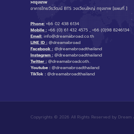
>กรุงเทพ
อาคารไทยวีรวัฒน์ BTS วงเวียนใหญ่ กรุงเทพ
[แผนที่ ]
Phone:
+66 02 438 6134
Mobile :
+66 (0) 61 432 4575
,
+66 (0)98 8246134
Email:
info@dreamabroad.co.th
LINE ID :
@dreamabroad
Facebook :
@dreamabroadthailand
Instagram :
@dreamabroadthailand
Twitter :
@dreamabroadcoth..
Youtube :
@dreamabroadthailand
TikTok :
@dreamabroadthailand
Copyrights © 2026 All Rights Reserved by Dream