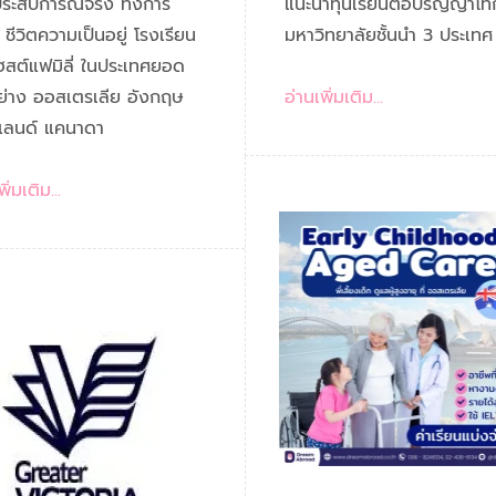
น้องๆ ที่เคยไป
ประเทศยอดฮิต
ประสบการณ์จริง ทั้งการ
แนะนำทุนเรียนต่อปริญญาโท
 ชีวิตความเป็นอยู่ โรงเรียน
มหาวิทยาลัยชั้นนำ 3 ประเทศ 
ฮสต์แฟมิลี่ ในประเทศยอด
ย่าง ออสเตรเลีย อังกฤษ
อ่านเพิ่มเติม...
ีแลนด์ แคนาดา
ิ่มเติม...