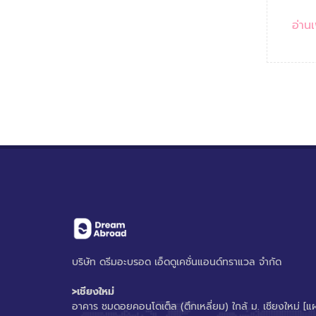
อ่านเพ
บริษัท ดรีมอะบรอด เอ็ดดูเคชั่นแอนด์ทราแวล จำกัด
>เชียงใหม่
อาคาร ชมดอยคอนโดเต็ล (ตึกเหลี่ยม) ใกล้ ม. เชียงใหม่
[แผ