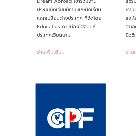
งานประชุม นักเรียนแลก
จาก
Dream Abroad เข้าร่วมงาน
แชร์
เปลี่ยนต่างประเทศ กับ
ประชุมนักเรียนมัธยมและนักเรียน
เรียน
EDUCATIUS
แลกเปลี่ยนต่างประเทศ ที่จัดโดย
และโ
Educatius ณ เมืองโฮจิมินห์
ฮิตอ
ประเทศเวียดนาม
นิวซ
อ่านเพิ่มเติม...
อ่านเพ