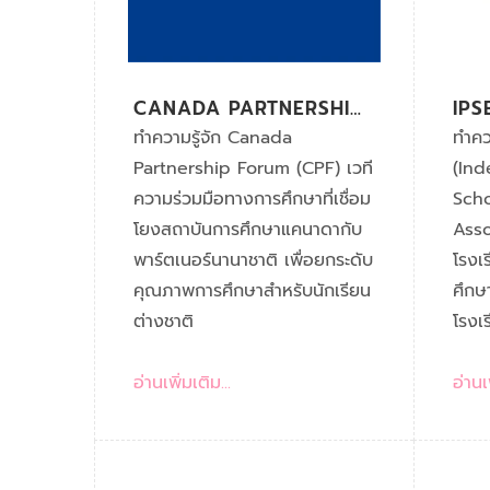
CANADA PARTNERSHIP
IPS
FORUM (CPF) คืออะไร
รู้
ทำความรู้จัก Canada
ทำคว
PRI
Partnership Forum (CPF) เวที
(Ind
ED
ความร่วมมือทางการศึกษาที่เชื่อม
Scho
ASS
โยงสถาบันการศึกษาแคนาดากับ
Asso
พาร์ตเนอร์นานาชาติ เพื่อยกระดับ
โรงเ
คุณภาพการศึกษาสำหรับนักเรียน
ศึกษ
ต่างชาติ
โรงเ
อ่านเพิ่มเติม...
อ่านเพ