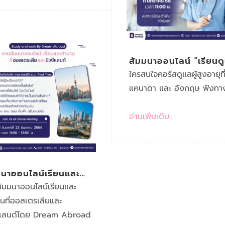
สัมมนาออนไลน์ "เรียนด
ผู้สูงอายุ" ที่แคนาดาและ
ใครสนใจคอร์สดูแลผู้สูงอายุที
อังกฤษ
แคนาดา และ อังกฤษ ฟังทางน
อ่านเพิ่มเติม...
มนาออนไลน์เรียนและ
านโดย DREAM
ัมมนาออนไลน์เรียนและ
ROAD
นที่ออสเตรเลียและ
ีแลนด์โดย Dream Abroad