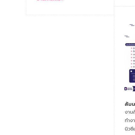
สัม
ทำง
งานส
AB
ทำงา
นิวซ