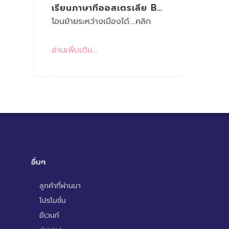
เรียนภาษาทีออสเตรเลีย BY
IH ALS BRISBANE
โอนย้ายระหว่างเมืองได้....คลิก
อ่านเพิ่มเติม...
อื่นๆ
ลูกค้าที่ผ่านมา
โปรโมชั่น
อีเวนท์