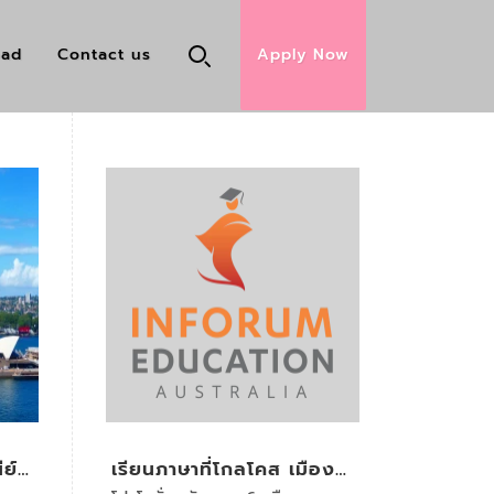
oad
Contact us
Apply Now
ย์
เรียนภาษาที่โกลโคส เมือง