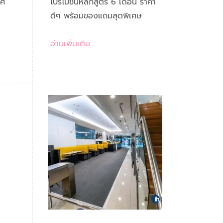
ชายทะเลออสเตรเลีย BY
าศ
โปรโมชั่นหลักสูตร 6 เดือน ราคา
INFORUM
่
ดีๆ พร้อมของแถมสุดพิเศษ
อ่านเพิ่มเติม...