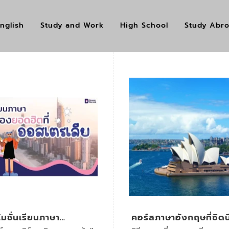
nglish
Study and Work
High School
Study Abr
มชั่นเรียนภาษา
คอร์สภาษาอังกฤษที่ซิดนี