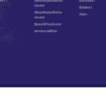
นที่ ]
เรียนปริญญาตรีต่าง
เกี่ยวกับเรา
ประเทศ
ติดต่อเรา
เรียนปริญญาโทต่าง
ค้นหา
ประเทศ
ซัมเมอร์ต่างประเทศ
สถาบันการศึกษา
 Abroad