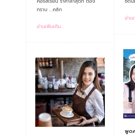
ออสเตรเลีย 2026
ออสเ
คอร์สเรียน ราคาล่าสุดที่ ต้อง
ซิดนี
ริน์
ทราบ ....คลิก
รอง
อ่านเพ
อ่านเพิ่มเติม...
พูด