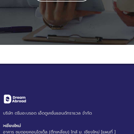
บริษัท ดรีมอะบรอด เอ็ดดูเคชั่นแอนด์ทราแวล จำกัด
>เชียงใหม่
อาคาร ชมดอยคอนโดเต็ล (ตึกเหลี่ยม) ใกล้ ม. เชียงใหม่
[แผนที่ ]