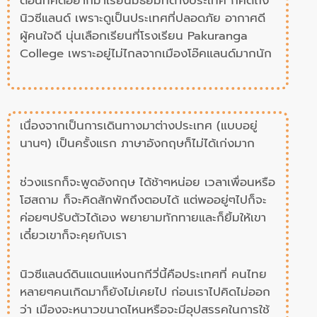
ตอนที่คิดอยากมาเรียนมัธยมที่ต่างประเทศ ก็คิดถึง
นิวซีแลนด์ เพราะดูเป็นประเทศที่ปลอดภัย อากาศดี
ผู้คนใจดี นุ่นเลือกเรียนที่โรงเรียน Pakuranga
College เพราะอยู่ไม่ไกลจากเมืองโอ๊คแลนด์มากนัก
เนื่องจากเป็นการเดินทางมาต่างประเทศ (แบบอยู่
นานๆ) เป็นครั้งแรก ภาษาอังกฤษก็ไม่ได้เก่งมาก
ช่วงแรกก็จะพูดอังกฤษ ได้ช้าๆหน่อย เวลาเพื่อนหรือ
โฮสถาม ก็จะคิดสักพักถึงตอบได้ แต่พออยู่ๆไปก็จะ
ค่อยๆปรับตัวได้เอง พยายามทักทายและก็ยิ้มให้เขา
เดี๋ยวเขาก็จะคุยกับเรา
นิวซีแลนด์ดินแดนแห่งนกกีวี่นี้คือประเทศที่ คนไทย
หลายๆคนเกิดมาก็ยังไม่เคยไป ก่อนเราไปคิดไม่ออก
ว่า เมืองจะหนาวขนาดไหนหรือจะมีอุปสรรคในการใช้