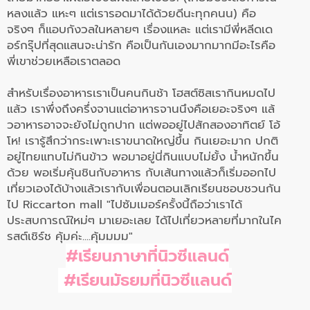
หลงแล้ว แหะๆ แต่เรารอดมาได้ด้วยดีนะทุ
กคนน) คือ
จริงๆ ก็แอบกังวลในหลายๆ เรื่
องแหละ แต่เรามีพี่หลีดเด
อร์กรุ๊ปที่สุ
ดแสนจะน่ารัก คือเป็นกันเองมากมากมีอะไรคือ
พี่เขาช่วยเหลื
อเราตลอด
สำหรับเรื่องอาหารเราเป็นคนกินช้า โฮสต์ซิสเรากินหมดไป
แล้ว เราพึ่งถึงครึ่งจานแต่อาหารจานนึงคือเยอะจริงๆ แล้
วอาหารอาจจะยังไม่ถูกปาก แต่พออยู่ไปสักสองอาทิตย์ โอ้
โห! เรารู้สึกว่ากระเพาะเราขนาดใหญ่ขึ้น กินเยอะมาก ปกติ
อยู่ไทยแทบไม่กินข้าว พอมาอยู่นี่กินแบบไม่ยั้ง น้ำหนักขึ้น
ด้วย พอเริ่มคุ้นชินกับอาหาร กับเส้
นทางแล้วก็เริ่มออกไป
เที่
ยวเองได้บ้างแล้วเรากับเพื่อนตอนเลิกเรี
ยนชอบชวนกัน
ไป Riccarton mall
"ไปซัมเมอร์ครั้งนี้ถือว่
าเราได้
ประสบการณ์ใหม่
ๆ มาเยอะเลย
ได้ไปเที่ยวหลายที่มากในไค
รสต์
เชิร์ช คุ้มค่ะ....คุ้มมมม"
#เรียนภาษาที่นิวซีแลนด์
#เรียนมัธยมที่นิวซีแลนด์