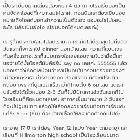
เป็นระเบียบมากเลี้ยงน้องหมา 4 ตัว (ทางโรงเรียนจะเป็น
คนจัดหาโฮสต์ที่
เหมาะสมให้เราค่ะ ก่อนบินเราต้องเขียนจด
หมายถึ
งโฮสต์บอกเล่าความเป็นตัวเอง ชอบอะไรไม่ชอบ
อะไร นิสัยเป็นยังไง เขียนบอกได้หมดเลยค่ะ)
เรารู้สึกประทับใจในโฮสต์เรามาก เข้ากันได้ดีสุดสุดไปถึงนิว
วันแรกก็พาเราไป dinner นอกบ้านเลย ความที่แบบเจอ
กันครั้งแรกอ่ะเราก็แบบเกรงใจเลยแอบถามไปว่ามื้อนี้เรา
ขอจ่ายได้มั้ยโฮสต์มัมคือรีบ say no เลยค่ะ 555555 แล้ว
บอกเราว่าให้คิดเสมือนว่
าเราเป็นคนในครอบครัวเขาจริงๆ
ไม่ต้องเกรงใจ น่ารักมากกก ช่วงแรกๆ ก็ต้องปรับตัว
หน่อย เพราะที่นู่นเวลาเร็วกว่าที่
ไทยตั้ง 6 ชม.เลย แต่เรา
ปรับตัวได้เร็วหน่อย 2-3 วั
นก็ไม่มีปัญหาแล้ววันแรกที่ไป
โรงเรียนก็คื
อฝนตกเลยค่ะ อากาศเย็นมากมาก 2 วันแรก
ก็จะมีปฐมนิเทศ แล้วก็ให้เลือกลงวิชาเรียนที่
อยากเรียนค่ะ
แต่ล่ะ Year (ชั้น) ก็จะมีวิชาเลือกให้
ลงแตกต่างกันไปค่ะ
เราอายุ 17 ปี เราได้อยู่ Year 12 (แบ่ง Year ตามอายุ) เรา
เรียนที่ Hillmorton high school เป็นโรงเรียนขนาด