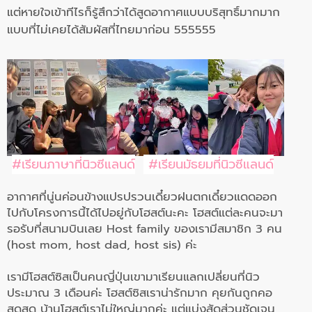
แต่หายใจเข้าทีไรก็รู้สึกว่าได้
สูดอากาศแบบบริสุทธิ์มากมาก
แบบที่ไม่เคยได้สัมผัสที่
ไทยมาก่อน 555555
#เรียนภาษาที่นิวซีแลนด์
#เรียนมัธยมที่นิวซีแลนด์
อากาศที่นู่นค่อนข้างแปรปรวนเดี๋ยวฝนตกเดี๋ยวแดดออก
ไปกับโครงการนี้ได้ไปอยู่กั
บโฮสต์นะคะ โฮสต์แต่ละคนจะมา
รอรับที่
สนามบินเลย Host family ของเรามีสมาชิก 3 คน
(host mom, host dad, host sis) ค่ะ
เรามีโฮสต์ซิสเป็นคนญี่ปุ่นเขามาเรียนแลกเปลี่ยนที่นิ
ว
ประมาณ 3 เดือนค่ะ โฮสต์ซิสเราน่ารักมาก คุยกันถูกคอ
สุดสุด บ้านโฮสต์เราไม่ใหญ่มากค่ะ แต่แบ่งสัดส่วนชัดเจน