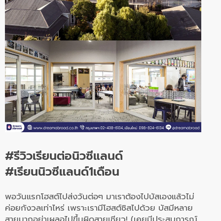
#รีวิวเรียนต่อนิวซีแลนด์
#เรียนนิวซีแลนด์1เดือน
พอวันแรกโฮสต์ไปส่งวันต่
อๆ มาเราต้องไปบัสเองแล้วไม่
ค่อยกังวลเท่าไหร่ เพราะเรามีโฮสต์ซิสไปด้วย บัสมีหลาย
สายมากอย่าเผลอไปขึ้นผิดสายเชียว! (
เคยมีประสบการณ์