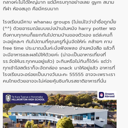
กลางค่ะไม่ได้ใหญ่มาก แต่มีครบทุกอย่างเลย gym สนาม
กีฬา ห้องสมุด คือมีครบมาก
โรงเรียนมีคาบ whanau groups (ไม่แน่ใจว่าจำชื่อถูกมั้
ย
(^^) ด้วยอารมณ์แบบแบ่งบ้านในหนัง harry potter พอ
ถึงคาบทุกคนก็แยกกันไปตามบ้
านของตัวเอง แต่ล่ะคนก็
จะอยู่คละๆ กันไปตามที่
คุณครูที่นู่นจัดให้ค่ะ คล้ายๆ คาบ
free time ประมาณนั้นค่ะนั่งฟังเพลง อ่านหนังสือ แล้วก็
จะมีอาหารและผลไม้ให้ด้
วยค่ะ (น่าจะเป็นอาหารเที่ยงที่
รร.จัดให้นร.ทุกคนอยู่แล้ว) จะกินหรือไม่กินก็ได้ค่ะ แต่ว่า
ทุกเช้าโฮสต์เราก็จะจั
ดกล่อง snack มาให้อยู่แล้ว อาหารที่
โรงเรียนจะอร่อยเป็
นบางวันนะคะ 55555 อาจจะเพราะเรา
คนไทยด้วยอาจจะไม่
ค่อยคุ้นชินกับรสชาติอาหารที่นั่
น