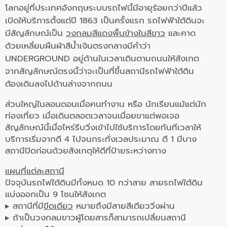
โลกอยู่ที่ประเทศอังกฤษระบบรถไฟนี้มีอายุร้อยกว่าปีแล้ว
เปิดให้บริการตั้งแต่ปี 1863 เป็นครั้งแรก รถไฟฟ้าใต้ดินจะ
มีสัญลักษณ์เป็น
วงกลมสีแดงพื้นข้างในสีขาว
และคาด
ด้วยเหลี่ยมผืนผ้าสีน้ำเงินตรงกลางมีคำว่า
UNDERGROUND อยู่ด้านในเวลาเดินตามถนนให้สังเกต
จากสัญลักษณ์ตรงนี้ว่าจะเป็นที่ขึ้นสถานีรถไฟฟ้าใต้ดิน
ต้องเดินลงไปด้านล่างจากถนน
ส่วนใหญ่ในลอนดอนเมื่อคนทำงาน หรือ นักเรียนแม้แต่นัก
ท่องเที่ยว เมื่อเดินตลอดเวลาจนเมื่อยขาแต่พอเจอ
สัญลักษณ์นี้เมื่อไหร่รีบวิ่งเข้าไปใช้บริการโดยทันทีเวลาให้
บริการเริ่มจากตี 4 ไปจนกระทั่งเวลประมาณ ตี 1 มีบาง
สถานีปิดก่อนด้วยสังเกตุให้ดีที่ป้ายระหว่างทาง
แผนที่แต่ละสถานี
ปัจจุบันรถไฟใต้ดินมีทั้งหมด 10 กว่าสาย สายรถไฟใต้ดิน
แบ่งออกเป็น 9 โซนให้สังเกต
▸ สถานีที่มี
ขีดเดียว
หมายถึงมีสายสีเดียววิ่งผ่าน
▸ ถ้าเป็นวงกลมขาวผู้โดยสารก็สามารถเปลี่ยนสถานี