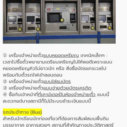
① เครื่องจำหน่ายตั๋ว
แบบหยอดเหรียญ
เทคนิคเล็กๆ :
เวลาไปซื้อตั๋วพยายามเตรียมเหรียญไปให้พอดีเพราะแบบ
หยอดเหรียญคิวไม่ยาวนัก หรือ สิ่งซื้อบัตรแทรเวลไป
พร้อมกับตั๋วรถไฟเข้าลอนดอน
② เครื่องจำหน่ายตั๋ว
แบบใส่ธนบัตร
③ เครื่องจำหน่ายตั๋ว
แบบจ่ายด้วยบัตรเครดิต
④ ซื้อกับเจ้าหน้าที่
ที่เคาน์เตอร์ในห้องจำหน่ายตั๋ว
แบบนี้
สะดวกแต่บางสถานีก็ไม่มีระบบชำระเงินแบบนี้
รถประจำทาง (Bus)
สำหรับนักเรียนนักท่องเที่ยวที่ต้องการสัมผัสบนพื้นดิน
บรรยากาศ อาคารสวยๆ สถานที่สำคัญทางประวัติศาสตร์