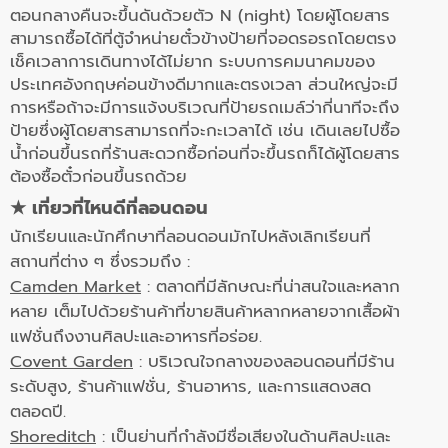
ตอนกลางคืนจะขึ้นดันด้วยตัว N (night) โดยผู้โดยสาร
สามารถซื้อได้ที่ตู้จำหน่ายตั๋วข้างป้ายที่จอดรอรถโดยตรง
เช็คเวลาการเดินทางได้ไม่ยาก ระบบการคมนาคมของ
ประเทศอังกฤษค่อนข้างดีมากและตรงเวลา ส่วนใหญ่จะมี
การหรือถ้าจะมีการแจ้งบริเวณที่ป้ายรถเมล์ว่ากี่นาทีจะถึง
ป้ายซึ่งผู้โดยสารสามารถที่จะกะเวลาได้ เช่น เดินเลยไปซื้อ
น้ำก่อนขึ้นรถที่ร้านสะดวกซื้อก่อนที่จะขึ้นรถก็ได้ผู้โดยสาร
ต้องซื้อตั๋วก่อนขึ้นรถด้วย
★
เที่ยวที่ไหนดีที่ลอนดอน
นักเรียนและนักศึกษาที่ลอนดอนมักไปหลังเลิกเรียนที่
สถานที่ต่าง ๆ ซึ่งรวมถึง :
Camden Market
: ตลาดที่มีลักษณะที่น่าสนใจและหลาก
หลาย เต็มไปด้วยร้านค้าที่ขายสินค้าหลากหลายจากเสื้อผ้า
แฟชั่นถึงงานศิลปะและอาหารที่อร่อย.
Covent Garden
: บริเวณใจกลางของลอนดอนที่มีร้าน
ระดับสูง, ร้านค้าแฟชั่น, ร้านอาหาร, และการแสดงสด
ตลอดปี.
Shoreditch
: เป็นย่านที่กำลังมีชื่อเสียงในด้านศิลปะและ