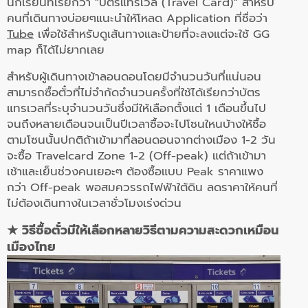
นักเรียนที่เรียกว่า "บัตรแทรเวล (Travel Card)" สำหรับ
คนที่เดินทางบ่อยๆแนะนำให้โหลด Application ที่ชื่อว่า
Tube
เพื่อใช้สำหรับดูเส้นทางและป้ายที่จะลงแต่จะใช้ GG
map ก็ได้ไม่ยากเลย
สำหรับผู้เดินทางเข้าลอนดอนโดยมีจำนวนวันที่แน่นอน
สามารถซื้อตั๋วที่ไม่จำกัดจำนวนครั้งที่ใช้ได้เรียกว่าบัตร
แทรเวลที่ระบุจำนวนวันซึ่งมีให้เลือกตั้งแต่ 1 เดือนขึ้นไป
จนถึงหลายเดือนจนเป็นปี
เวลาซื้อจะไปโซนใหนบ้างให้ซื้อ
ตามโซนนั้นปกติถ้าเข้ามาที่ลอนดอนจากต่างเมือง 1-2 วัน
จะซื้อ Travelcard Zone 1-2 (Off-peak) แต่ถ้าเข้ามา
เช้าและเย็นช่วงคนเยอะๆ ต้องซื้อแบบ Peak ราคาแพง
กว่า Off-peak พอสมควรรถไฟฟ้าใต้ดิน ลดราคาให้คนที่
ไม่ต้องเดินทางในเวลาชั่วโมงเร่งด่วน
★
วิธีซื้อตั๋ว
มีให้เลือกหลายวิธีตามความสะดวกเหมือน
เมืองไทย