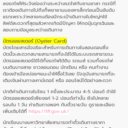
ลงรถไฟให้ระวังช่องว่างระหว่างรถไฟกับชานชาลา กรณีที่
เราต้องเดินทางไปถึงก็พยายามมองหาเล็กก่อนเป็นอันดับ
แรกเพราะว่าหลายคนต้องมีกระเป๋าเดินทางใบใหญ่ๆใช้
ลิฟต์สะดวกที่สุดแล้วหากเกิดมีปัญหา ให้กดปุ่มฉุกเฉินและ
สอบถามข้อมูลระหว่างเดินทาง
บัตรออยสเตอร์ (Oyster Card)
บัตรโดยสารอัจฉริยะสำหรับการเดินทางในลอนดอนซึ่ง
บัดนี้จะสะดวกสบายสามารถที่จะใช้ได้ในระบบรถสาธารณะ
บัตรออยสเตอร์ใช้ได้ทั้งรถไฟใด้ดิน รถเมล์ รวมทั้งรถไฟ
บนดินบางสาย ชาวลอนดอน นักเรียน หรือ คนทำงาน
ต้องเข้าเมืองบ่อยๆแนะนำให้ซื้อไว้เลย ปัจจุบันสามารถที่จะ
เติมเงินผ่านทางเคาน์เตอร์ หรือ ออนไลน์ได้อย่างสะดวก
ปกติค่าเดินทางในโซน 1 ครั้งละประมาณ 4-5 ปอนด์ ถ้าใช้
บัตรออยสเตอร์เพียงแค่ 1-2 ปอนด์เท่านั้น ยิ่งไปหลาย
รอบใน 1 วัน ค่าเดินทางพอๆ กับตั๋วรายวัน
ดูรายละเอียด
เพิ่มเติมได้ที่
https://tfl.gov.uk/
นักเรียนบางมหาวิทยาลัยสามารถทำตั๋วเดินทางราคา