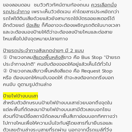
ของลอนดอน ชมวิวทิวทัศน์ตามท้องถนน
ควรเลือกนั่ง
รถประจำทาง
เพราะเห็นวิวชัดเจน ค่าโดยสารประหยัดกว่า
รถไฟใต้ดินเสียด้วยแล้วยังสามารถใช้บัตรออยสเตอร์ได้
อีกด้วยแต่
ข้อเสีย
ก็คืออาจจะต้องเผชิญรถติดในบางเวลา
และจะต้องมองป้ายให้ดีว่าจะต้องลงป้ายไหนและต่อสาย
ไหนเพื่อไปยังจุดหมายปลายทาง
ป้ายรถประจำทางสังเกตง่ายๆ มี 2 แบบ
① ป้ายวงกลม
สีแดงพื้นหลังสี
ขาว คือ Bus Stop "ป้ายรถ
ประจำทางปกติ" คนขับต้องจอดให้อยู่แล้วเห็นได้ทั่วไป
② ป้ายวงกลมสีขาวพื้นหลังสีแดง คือ Request Stop
หรือ ต้องบอกให้คนขับจอดให้ ถ้าจะลงต้องกดกริ่งบอก
คนขับ ดูตามรูปด้านล่าง
ป้ายไฟข้างบนเสา
สำหรับตัวอักษรบนป้ายไฟข้างบนเสาช่วยบอกถึงจุดใน
แต่ละพื้นที่ถัดลงมาป้ายไฟข้างบนเสามีตัวเลขบอกโซน
ส่วนที่ป้ายมีชื่อสถานีถัดลงมาพื้นสีเทาอ่อนบอกทิศทางว่า
ไปทางไหนเพื่อให้ความมั่นใจกับผู้โดยสารที่มายืนรอและ
ตัวเลขด้านล่างระบุสายที่รถผ่าน นอกจากนี้รถเมล์ที่วิ่ง