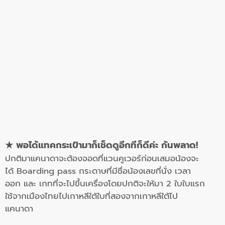
★
พอได้แทคกระเป๋ามาก็เช็ดดูอีกทีก็ดีค่ะ กันพลาด!
ปกติมาแคนาดาจะต้องจอดที่แวนคูเวอร์ก่อนเสมอ
น้องจะ
ได้
Boarding pass
กระดาษที่มีชื่อน้องเลขที่นั่ง เวลา
ออก และ เกท
ที่จะไปขึ้นเครื่องโดยปกติจะให้มา
2
ใบ
ใบแรก
ใช้จากเมืองไทยไปเกาหลีใต้ใบที่สองจากเกาหลีใต้ไป
แคนาดา