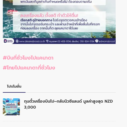
#บินกี่ชั่วโมงไปแคนาดา
#ไทยไปแคนาดากี่ชั่วโมง
โปรโมชั่น
ทุนตั๋วเครื่องบินไป–กลับนิวซีแลนด์ มูลค่าสูงสุด NZD
3,000