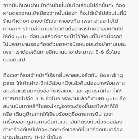
จาก
นั้นก็เดินผ่านเข้าด้านในขึ้นบันไดเลื่อนไปอีกชั้นค่ะ ต้อง
ผ่าน
ตรวจคนเข้าเมือง
จากนั้นน้องๆ ก็จะได้เข้าไปส่วนในที่มี
ร้านค้าต่างๆ อาจจะใช้เวลาหาของกิน เพราะอาจจะไม่ได้
ทานอาหารไทยอีกนาน
เดี๋ยวคิดถึงอาหารไทยอาจจะเดิน
ไป
ให้ถึง
gate
ก่อนนะแล้วทิ้งกระเป๋าไว้ให้คนที่ไม่หิวนั่งรอที่
โน้นพยายามรองท้องด้วยอาหารนิดหน่อยแต่อย่าทานเยอะ
เพราะเราต้องเดินทางอีกนานน่าจะประมาณ 5-6 ชั่วโมง
ตอนบินไป
ถึงเวลาก็รอเจ้าหน้าที่เรียกยื่นพาสสปอร์ต
กับ
Boarding
pass
ให้เค้า
เค้าจะฉีกไว้ส่วนหนึ่งแล้วคืนน้องมาพร้อมพาส
สปอร์ต
เตรียมหนังสือที่ชาร์จแบต และ อุปกรณ์ที่จะทำให้
เราสบายไปอีก 5-6 ชั่วโมง
พอผ่านแล้วก็เดินหา
gate
ซึ่ง
สนามบินเกาหลีที่โซลจะใหญ่อาจจะต้องขึ้นรถไฟฟ้าก็ได้
หรือ เดินดูป้ายเกทให้เรียบร้อยดูชื่อสายการบิน เวลา
เครื่องออก
ดูสายการบินกับเวลาอันที่ตรงกับตั๋วของน้อง
ถ้าเครื่องดีเลย์เค้าจะบอกค่ะ
ถึงเวลาก็ขึ้นเครื่อง
บนเครื่อง
น่าจะประมาณ 11-12 ชั่วโมง