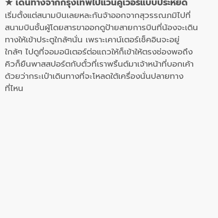
★ เดินทางจากกรุงเทพไปแวนคูเวอร์แบบประหยัด
เริ่มตั้งแต่สนามบินเลยหละกันจ้าออกจากสุวรรณภมิไปที่
สนามบินชั้นผู้โดยสารขาออกดูป้ายสายการบินที่น้องจะเดิน
ทางให้เข้าประตูใกล้ๆนั่น เพราะเคาน์เตอร์เช็คอินจะอยู่
ใกล้ๆ
ไปดูที่จอมอนิเตอร์ต่อแถวให้
ก็เข้าให้ตรงช่อง
พอถึง
คิวก็ยืนพาสสปอร์ต
กับตั๋วที่เราพริ้นต์มาเจ้าหน้าที่
บอกเค้า
ด้วยว่ากระเป๋าเดินทางที่จะโหลดใต้เครื่องนั่นปลายทาง
ที่ไหน