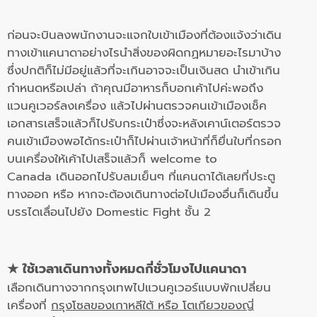
ก่อนจะบินลงพนักงานจะแจกใบเข้าเมืองที่ต้องแจ้งว่าเดิน
ทางเข้าแคนาดาอย่างไร
นำสิ่งของผิดกฏหมายอะไรมาบ้าง
ซึ่งปกติก็ไม่มีอยู่แล้วที่จะเกินอาจจะเป็นเงินสด นำเข้าเกิน
กำหนดหรือเปล่า
ถ้าคุณมีอาหารก็บอกเค้าไปค่ะ
พอถึง
แวนคูเวอร์
ลงเครื่อง แล้วไปผ่านตรวจคนเข้าเมืองเช็ค
เอกสาร
เสร็จแล้วก็ไปรับกระเป๋า
ซึ่งจะหลังเคาน์เตอร์ตรวจ
คนเข้าเมืองพอได้กระเป๋า
ก็ไปผ่านเจ้าหน้าที่ก็ยื่นใบที่กรอก
บนเครื่องให้เค้าไป
เสร็จแล้วก็
welcome to
Canada
เดินออกไปรับลมเย็นๆ ที่แคนดาได้เลยที่ประตู
ทางออก หรือ หากจะต้องเดินทางต่อไปเมืองอื่นก็เดินขึ้น
บรรไดเลื่อนไปยัง
Domestic Fight
ชั้น 2
★
ใช้เวลาเดินทางทั้งหมดกี่ชั่วโมงไปแคนาดา
เลือกเดินทางจากกรุงเทพไปแวนคูเวอร์แบบพักเปลี่ยน
เครื่องที่
กรุงโซลของเกาหลีใต้ หรือ โตเกียวของญี่